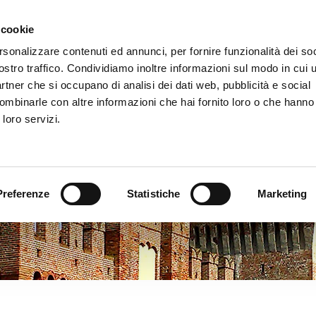
 cookie
Chi siamo
La storia di Soncino
Pubblica
rsonalizzare contenuti ed annunci, per fornire funzionalità dei soc
ostro traffico. Condividiamo inoltre informazioni sul modo in cui ut
partner che si occupano di analisi dei dati web, pubblicità e social
ombinarle con altre informazioni che hai fornito loro o che hanno
ncino
Museo della stampa
Sagra delle radici
Vi
 loro servizi.
Preferenze
Statistiche
Marketing