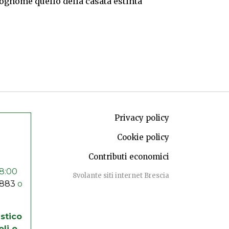
ognome quello della casata estinta
Privacy policy
Cookie policy
Contributi economici
18:00
8volante siti internet Brescia
883
o
stico
oli o