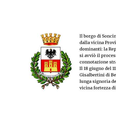
Il borgo di Sonci
dalla vicina Prov
dominanti: la Rep
si avviò il proces
connotazione str
Il 18 giugno del 1
Gisalbertini di B
lunga signoria de
vicina fortezza di