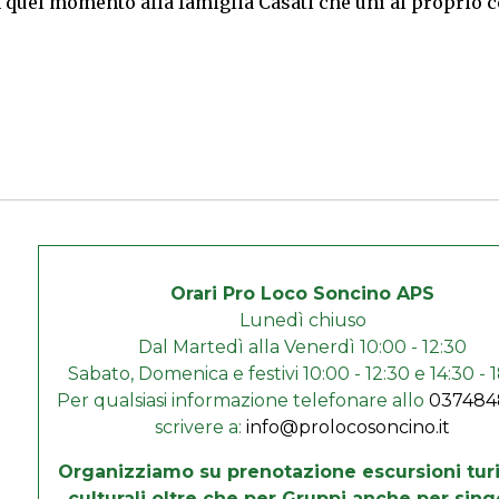
quel momento alla famiglia Casati che unì al proprio c
Orari Pro Loco Soncino APS
Lunedì chiuso
Dal Martedì alla Venerdì 10:00 - 12:30
Sabato, Domenica e festivi 10:00 - 12:30 e 14:30 - 
Per qualsiasi informazione telefonare allo
037484
scrivere a:
info@prolocosoncino.it
Organizziamo su prenotazione escursioni turi
culturali oltre che per Gruppi anche per sing