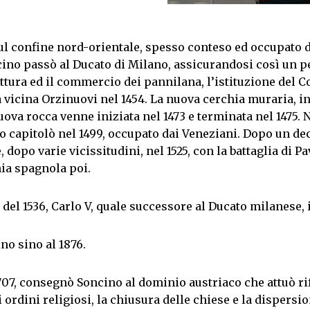
ul confine nord-orientale, spesso conteso ed occupato d
cino passò al Ducato di Milano, assicurandosi così un pe
ura ed il commercio dei pannilana, l’istituzione del Co
a vicina Orzinuovi nel 1454. La nuova cerchia muraria, in
ova rocca venne iniziata nel 1473 e terminata nel 1475. 
go capitolò nel 1499, occupato dai Veneziani. Dopo un de
dopo varie vicissitudini, nel 1525, con la battaglia di Pa
ia spagnola poi.
del 1536, Carlo V, quale successore al Ducato milanese
o sino al 1876.
707, consegnò Soncino al dominio austriaco che attuò r
 ordini religiosi, la chiusura delle chiese e la dispers