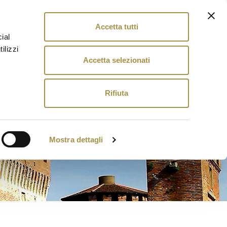
Accetta tutti
zioni legate a Soncino
Contatti
ial
ilizzi
Accetta selezionati
sita
Soncino
Proposte
turistiche
Rifiuta
Mostra dettagli