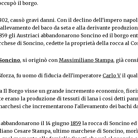
occupò il borgo.
802, causò gravi danni. Con il declino dell'impero napo
l'allevamento del baco da seta e alla derivante produzion
859 gli Austriaci abbandonarono Soncino ed il borgo entr
hese di Soncino, cedette la proprietà della rocca al C
Soncino
, si originò con
Massimiliano Stampa
, già cons
Sforza, fu uomo di fiducia dell'imperatore
Carlo V
il qua
a Il Borgo visse un grande incremento economico, fiori
 erano la produzione di tessuti di lana i cosi detti pann
archesi che incrementarono l'allevamento dei bachi da
i abbandonarono il 14 giugno
1859
la rocca di Soncino ed 
ano Cesare Stampa, ultimo marchese di Soncino, morì e